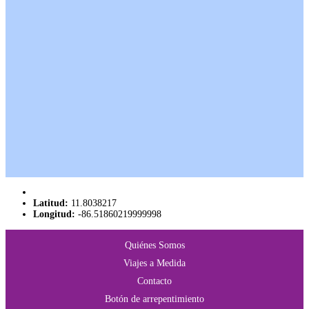
Latitud:
11.8038217
Longitud:
-86.51860219999998
Quiénes Somos
Viajes a Medida
Contacto
Botón de arrepentimiento