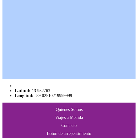
Latitud:
13.932763
Longitud:
-89.02510219999999
Quiénes Somos
Viajes a Medida
Contacto
Botón de arrepentimiento