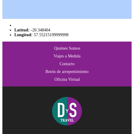
Latitud:
-20.348404
Longitud:
57.55215199999998
Quiénes Somos
Viajes a Medida
Contacto
Botón de arrepentimiento
Oficina Virtual