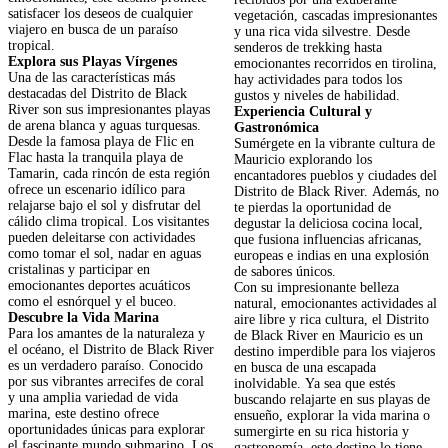
satisfacer los deseos de cualquier
vegetación, cascadas impresionantes
viajero en busca de un paraíso
y una rica vida silvestre. Desde
tropical.
senderos de trekking hasta
Explora sus Playas Vírgenes
emocionantes recorridos en tirolina,
Una de las características más
hay actividades para todos los
destacadas del Distrito de Black
gustos y niveles de habilidad.
River son sus impresionantes playas
Experiencia Cultural y
de arena blanca y aguas turquesas.
Gastronómica
Desde la famosa playa de Flic en
Sumérgete en la vibrante cultura de
Flac hasta la tranquila playa de
Mauricio explorando los
Tamarin, cada rincón de esta región
encantadores pueblos y ciudades del
ofrece un escenario idílico para
Distrito de Black River. Además, no
relajarse bajo el sol y disfrutar del
te pierdas la oportunidad de
cálido clima tropical. Los visitantes
degustar la deliciosa cocina local,
pueden deleitarse con actividades
que fusiona influencias africanas,
como tomar el sol, nadar en aguas
europeas e indias en una explosión
cristalinas y participar en
de sabores únicos.
emocionantes deportes acuáticos
Con su impresionante belleza
como el esnórquel y el buceo.
natural, emocionantes actividades al
Descubre la Vida Marina
aire libre y rica cultura, el Distrito
Para los amantes de la naturaleza y
de Black River en Mauricio es un
el océano, el Distrito de Black River
destino imperdible para los viajeros
es un verdadero paraíso. Conocido
en busca de una escapada
por sus vibrantes arrecifes de coral
inolvidable. Ya sea que estés
y una amplia variedad de vida
buscando relajarte en sus playas de
marina, este destino ofrece
ensueño, explorar la vida marina o
oportunidades únicas para explorar
sumergirte en su rica historia y
el fascinante mundo submarino. Los
gastronomía, este destino lo tiene