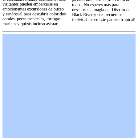
visitantes pueden embarcarse en
todo. ¡No esperes más para
emocionantes excursiones de buceo
descubrir la magia del Distrito de
y esnórquel para descubrir coloridos
Black River y crea recuerdos
corales, peces tropicales, tortugas
inolvidables en este paraíso tropical!
marinas y quizás incluso avistar