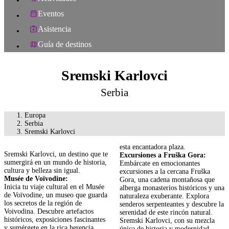
Eventos
Asistencia
Guía de destinos
Sremski Karlovci
Serbia
Europa
Serbia
Sremski Karlovci
esta encantadora plaza.
Sremski Karlovci, un destino que te
Excursiones a Fruška Gora:
sumergirá en un mundo de historia,
Embárcate en emocionantes
cultura y belleza sin igual.
excursiones a la cercana Fruška
Musée de Voïvodine:
Gora, una cadena montañosa que
Inicia tu viaje cultural en el Musée
alberga monasterios históricos y una
de Voïvodine, un museo que guarda
naturaleza exuberante. Explora
los secretos de la región de
senderos serpenteantes y descubre la
Voivodina. Descubre artefactos
serenidad de este rincón natural.
históricos, exposiciones fascinantes
Sremski Karlovci, con su mezcla
y sumérgete en la rica herencia
única de historia y modernidad,