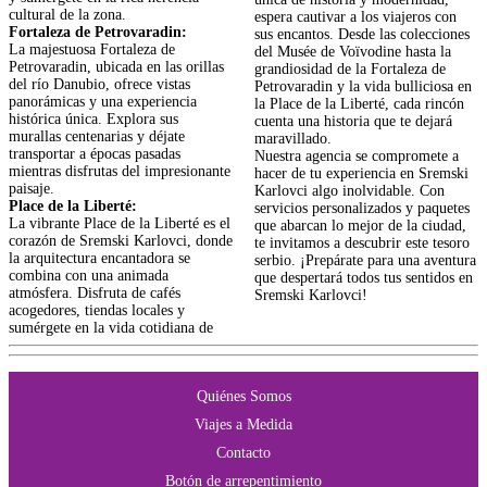
cultural de la zona.
espera cautivar a los viajeros con
Fortaleza de Petrovaradin:
sus encantos. Desde las colecciones
La majestuosa Fortaleza de
del Musée de Voïvodine hasta la
Petrovaradin, ubicada en las orillas
grandiosidad de la Fortaleza de
del río Danubio, ofrece vistas
Petrovaradin y la vida bulliciosa en
panorámicas y una experiencia
la Place de la Liberté, cada rincón
histórica única. Explora sus
cuenta una historia que te dejará
murallas centenarias y déjate
maravillado.
transportar a épocas pasadas
Nuestra agencia se compromete a
mientras disfrutas del impresionante
hacer de tu experiencia en Sremski
paisaje.
Karlovci algo inolvidable. Con
Place de la Liberté:
servicios personalizados y paquetes
La vibrante Place de la Liberté es el
que abarcan lo mejor de la ciudad,
corazón de Sremski Karlovci, donde
te invitamos a descubrir este tesoro
la arquitectura encantadora se
serbio. ¡Prepárate para una aventura
combina con una animada
que despertará todos tus sentidos en
atmósfera. Disfruta de cafés
Sremski Karlovci!
acogedores, tiendas locales y
sumérgete en la vida cotidiana de
Quiénes Somos
Viajes a Medida
Contacto
Botón de arrepentimiento