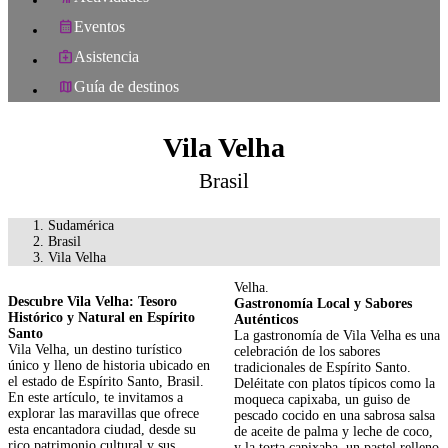
Eventos
Asistencia
Guía de destinos
Vila Velha
Brasil
Sudamérica
Brasil
Vila Velha
Velha.
Descubre Vila Velha: Tesoro
Gastronomía Local y Sabores
Histórico y Natural en Espírito
Auténticos
Santo
La gastronomía de Vila Velha es una
Vila Velha, un destino turístico
celebración de los sabores
único y lleno de historia ubicado en
tradicionales de Espírito Santo.
el estado de Espírito Santo, Brasil.
Deléitate con platos típicos como la
En este artículo, te invitamos a
moqueca capixaba, un guiso de
explorar las maravillas que ofrece
pescado cocido en una sabrosa salsa
esta encantadora ciudad, desde su
de aceite de palma y leche de coco,
rico patrimonio cultural y sus
y la torta capixaba, un pastel relleno