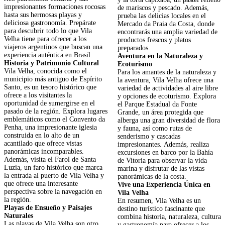
impresionantes formaciones rocosas
de mariscos y pescado. Además,
hasta sus hermosas playas y
prueba las delicias locales en el
deliciosa gastronomía. Prepárate
Mercado da Praia da Costa, donde
para descubrir todo lo que Vila
encontrarás una amplia variedad de
Velha tiene para ofrecer a los
productos frescos y platos
viajeros argentinos que buscan una
preparados.
experiencia auténtica en Brasil.
Aventura en la Naturaleza y
Historia y Patrimonio Cultural
Ecoturismo
Vila Velha, conocida como el
Para los amantes de la naturaleza y
municipio más antiguo de Espírito
la aventura, Vila Velha ofrece una
Santo, es un tesoro histórico que
variedad de actividades al aire libre
ofrece a los visitantes la
y opciones de ecoturismo. Explora
oportunidad de sumergirse en el
el Parque Estadual da Fonte
pasado de la región. Explora lugares
Grande, un área protegida que
emblemáticos como el Convento da
alberga una gran diversidad de flora
Penha, una impresionante iglesia
y fauna, así como rutas de
construida en lo alto de un
senderismo y cascadas
acantilado que ofrece vistas
impresionantes. Además, realiza
panorámicas incomparables.
excursiones en barco por la Bahía
Además, visita el Farol de Santa
de Vitoria para observar la vida
Luzia, un faro histórico que marca
marina y disfrutar de las vistas
la entrada al puerto de Vila Velha y
panorámicas de la costa.
que ofrece una interesante
Vive una Experiencia Única en
perspectiva sobre la navegación en
Vila Velha
la región.
En resumen, Vila Velha es un
Playas de Ensueño y Paisajes
destino turístico fascinante que
Naturales
combina historia, naturaleza, cultura
Las playas de Vila Velha son otro
y gastronomía para ofrecer a los