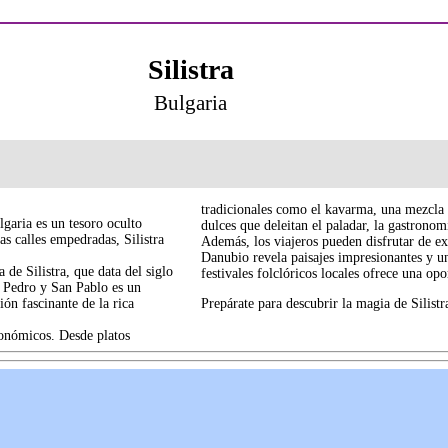
Silistra
Bulgaria
tradicionales como el kavarma, una mezcla d
lgaria es un tesoro oculto
dulces que deleitan el paladar, la gastronom
as calles empedradas, Silistra
Además, los viajeros pueden disfrutar de ex
Danubio revela paisajes impresionantes y un
 de Silistra, que data del siglo
festivales folclóricos locales ofrece una op
n Pedro y San Pablo es un
ión fascinante de la rica
Prepárate para descubrir la magia de Silistr
tronómicos. Desde platos