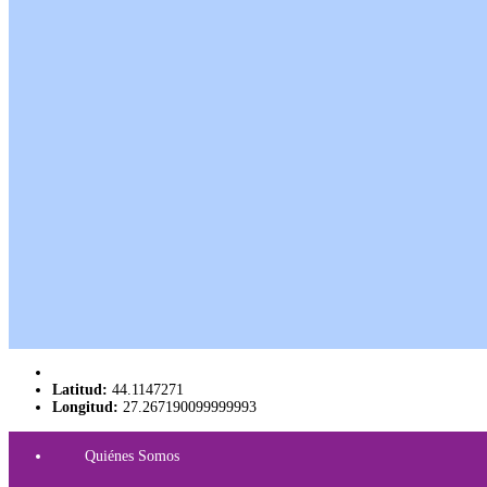
Latitud:
44.1147271
Longitud:
27.267190099999993
Quiénes Somos