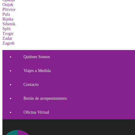
Osijek
Plitvice
Pula
Rijeka
Sibenik
Split
Trogir
Zadar
Zagreb
Quiénes Somos
Viajes a Medida
Contacto
Botón de arrepentimiento
Oficina Virtual