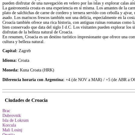
pueden disfrutar de una navegación en velero por las islas y explorar calas ais
La gastronomía croata es una experiencia en sí misma. Los amantes de la carn
plato de salchichas de carne de cordero y ternera servido con cebolla y ajvar,
asado. Los mariscos frescos también son una delicia, especialmente en la cost
Croacia también ofrece una rica historia, con antiguas ruinas romanas como l
bien conservado que data del siglo I d.C. Los visitantes pueden explorar los si
disfrutan de la belleza natural de Croacia.
En resumen, Croacia es un destino turístico impresionante que ofrece una com
cultura y belleza natural.
Capital:
Zagreb
Idioma:
Croata
Moneda:
Kuna Croata (HRK)
Diferencia horaria con Argentina:
+4 (de NOV a MAR) / +5 (de ABR a O
Ciudades de Croacia
Brac
Dubrovnik
Isla de Lokrum
Korcula
Mali Losinj
Opatija