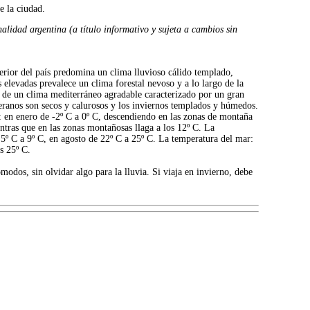
 la ciudad.
alidad argentina (a título informativo y sujeta a cambios sin
nterior del país predomina un clima lluvioso cálido templado,
 elevadas prevalece un clima forestal nevoso y a lo largo de la
tar de un clima mediterráneo agradable caracterizado por un gran
veranos son secos y calurosos y los inviernos templados y húmedos.
s: en enero de -2º C a 0º C, descendiendo en las zonas de montaña
ntras que en las zonas montañosas llaga a los 12º C. La
 5º C a 9º C, en agosto de 22º C a 25º C. La temperatura del mar:
s 25º C.
odos, sin olvidar algo para la lluvia. Si viaja en invierno, debe