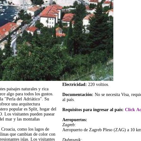
Electricidad:
220 voltios.
es paisajes naturales y rica
ece algo para todos los gustos.
Documentación:
No se necesita Visa, requ
a "Perla del Adriático". Su
al país.
frece una arquitectura
tero popular es Split, hogar del
Requisitos para ingresar al país:
Click A
 Los visitantes pueden pasear
 del mar y las montañas
Aeropuertos:
Zagreb:
e Croacia, como los lagos de
Aeropuerto de Zagreb Pleso (ZAG) a 10 km 
talinas que cambian de color con
resionantes islas. Los visitantes
Dubrovnik: