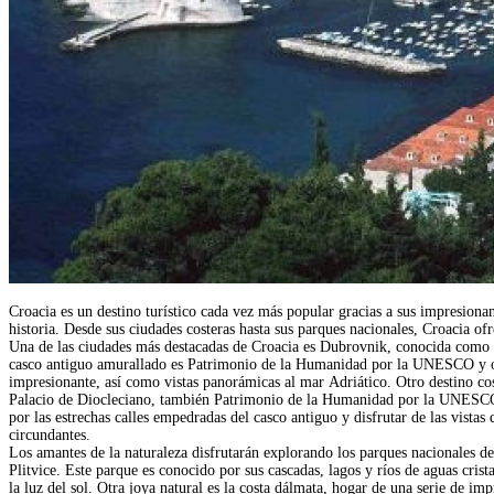
Croacia es un destino turístico cada vez más popular gracias a sus impresionant
historia. Desde sus ciudades costeras hasta sus parques nacionales, Croacia ofr
Una de las ciudades más destacadas de Croacia es Dubrovnik, conocida como l
casco antiguo amurallado es Patrimonio de la Humanidad por la UNESCO y o
impresionante, así como vistas panorámicas al mar Adriático. Otro destino cos
Palacio de Diocleciano, también Patrimonio de la Humanidad por la UNESCO.
por las estrechas calles empedradas del casco antiguo y disfrutar de las vistas
circundantes.
Los amantes de la naturaleza disfrutarán explorando los parques nacionales d
Plitvice. Este parque es conocido por sus cascadas, lagos y ríos de aguas cris
la luz del sol. Otra joya natural es la costa dálmata, hogar de una serie de imp