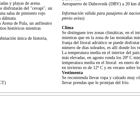
ladas y playas de arena.
Aeropuerto de Dubrovnik (DBV) a 20 km de
e disfrutarán del "cevapi", un
 una salsa de pimiento rojo
Información válida para pasajeros de nacion
a dálmata.
previo aviso).
a Arena de Pula, un anfiteatro
Clima
tios históricos mientras
Se distinguen tres zonas climáticas; en el i
mientras que en la zona de las montañas más
binación única de historia,
franja del litoral adriático se puede disfru
número de días soleados, es allí donde los 
La temperatura media en el interior del paí
más elevadas, en agosto ronda los 20º C mie
temperatura media en el litoral: en enero de
en invierno es de 12º C y en verano sobre lo
Vestimenta
Se recomienda llevar ropa y calzado muy cóm
CT)
llevar prendas que le protejan del frío.