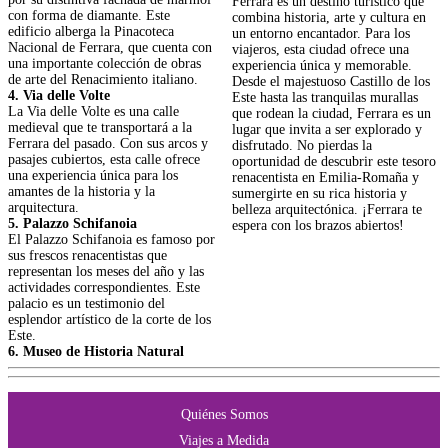
Ferrara es un destino turístico que
con forma de diamante. Este
combina historia, arte y cultura en
edificio alberga la Pinacoteca
un entorno encantador. Para los
Nacional de Ferrara, que cuenta con
viajeros, esta ciudad ofrece una
una importante colección de obras
experiencia única y memorable.
de arte del Renacimiento italiano.
Desde el majestuoso Castillo de los
4. Via delle Volte
Este hasta las tranquilas murallas
La Via delle Volte es una calle
que rodean la ciudad, Ferrara es un
medieval que te transportará a la
lugar que invita a ser explorado y
Ferrara del pasado. Con sus arcos y
disfrutado. No pierdas la
pasajes cubiertos, esta calle ofrece
oportunidad de descubrir este tesoro
una experiencia única para los
renacentista en Emilia-Romaña y
amantes de la historia y la
sumergirte en su rica historia y
arquitectura.
belleza arquitectónica. ¡Ferrara te
5. Palazzo Schifanoia
espera con los brazos abiertos!
El Palazzo Schifanoia es famoso por
sus frescos renacentistas que
representan los meses del año y las
Ferrara turismo Castillo de los Este
actividades correspondientes. Este
viaje a Ferrara desde Argentina
palacio es un testimonio del
atractivos turísticos de Ferrara
esplendor artístico de la corte de los
historia de Ferrara vacaciones en
Este.
Ferrara
6. Museo de Historia Natural
Quiénes Somos
Viajes a Medida