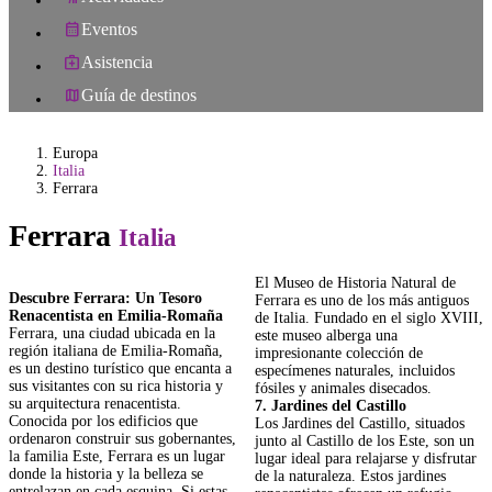
Eventos
Asistencia
Guía de destinos
Europa
Italia
Ferrara
Ferrara
Italia
El Museo de Historia Natural de
Descubre Ferrara: Un Tesoro
Ferrara es uno de los más antiguos
Renacentista en Emilia-Romaña
de Italia. Fundado en el siglo XVIII,
Ferrara, una ciudad ubicada en la
este museo alberga una
región italiana de Emilia-Romaña,
impresionante colección de
es un destino turístico que encanta a
especímenes naturales, incluidos
sus visitantes con su rica historia y
fósiles y animales disecados.
su arquitectura renacentista.
7. Jardines del Castillo
Conocida por los edificios que
Los Jardines del Castillo, situados
ordenaron construir sus gobernantes,
junto al Castillo de los Este, son un
la familia Este, Ferrara es un lugar
lugar ideal para relajarse y disfrutar
donde la historia y la belleza se
de la naturaleza. Estos jardines
entrelazan en cada esquina. Si estas