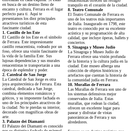
renacentistas ofrecen un refugio
en busca de un destino lleno de
tranquilo en el corazón de la ciudad.
encanto y cultura, Ferrara es el lugar
8. Teatro Comunale
perfecto para ti. Aquí te
El Teatro Comunale de Ferrara es
presentamos los diez principales
uno de los teatros más importantes
atractivos turísticos de esta
de Italia. Inaugurado en 1798, este
fascinante ciudad.
teatro es conocido por su excelente
1. Castillo de los Este
acústica y su programación de alta
El Castillo de los Este es el símbolo
calidad, que incluye óperas, ballets y
de Ferrara. Este impresionante
conciertos.
castillo renacentista, rodeado por un
9. Sinagoga y Museo Judío
foso, ofrece una visión fascinante de
La Sinagoga y Museo Judío de
la vida de la familia Este. Sus
Ferrara ofrece una visión profunda
lujosas dependencias y sus murales
de la historia y la cultura judía en la
renacentistas te transportarán a una
ciudad. Este museo alberga una
época de esplendor y poder.
colección de objetos históricos y
2. Catedral de San Jorge
artefactos que cuentan la historia de
La Catedral de San Jorge es otra
la comunidad judía en Ferrara.
joya arquitectónica de Ferrara. Esta
10. Murallas de Ferrara
catedral, dedicada a San Jorge,
Las Murallas de Ferrara son uno de
combina elementos románicos y
los sistemas defensivos mejor
góticos, y su imponente fachada es
conservados de Italia. Estas
uno de los principales atractivos de
murallas, que rodean la ciudad,
la ciudad. No te pierdas su interior,
ofrecen un excelente lugar para
decorado con magníficas obras de
pasear y disfrutar de vistas
arte.
panorámicas de Ferrara y sus
3. Palazzo dei Diamanti
alrededores.
El Palazzo dei Diamanti es conocido
por su distintiva fachada de mármol